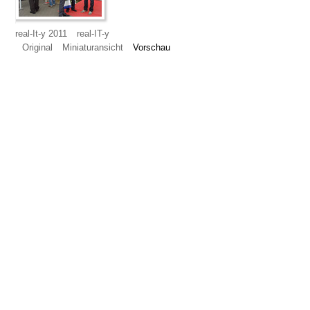
real-It-y 2011
real-IT-y
Original
Miniaturansicht
Vorschau