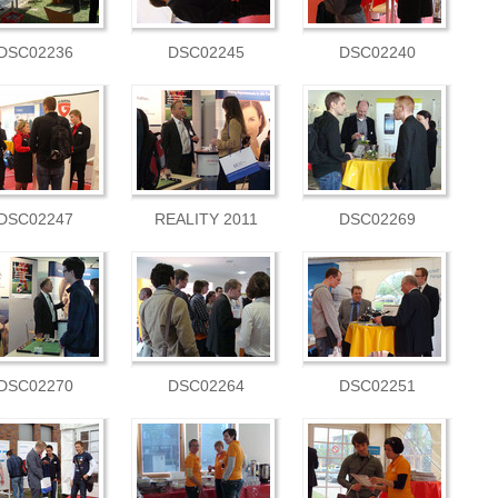
DSC02236
DSC02245
DSC02240
DSC02247
REALITY 2011
DSC02269
DSC02270
DSC02264
DSC02251