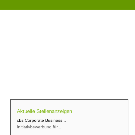
Aktuelle Stellenanzeigen
cbs Corporate Business...
cbs Corporate Business...
Initiativbewerbung für...
Trainee SAP – Enterprise...