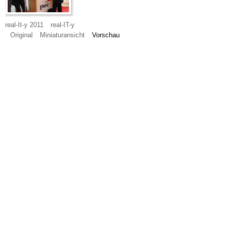
real-It-y 2011
real-IT-y
Original
Miniaturansicht
Vorschau