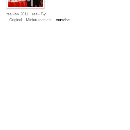
real-It-y 2011
real-IT-y
Original
Miniaturansicht
Vorschau