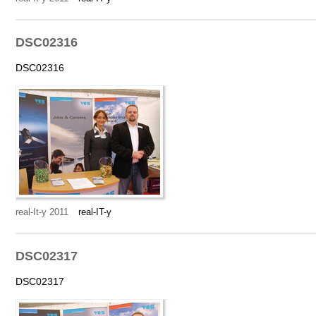
DSC02316
DSC02316
real-It-y 2011
real-IT-y
DSC02317
DSC02317