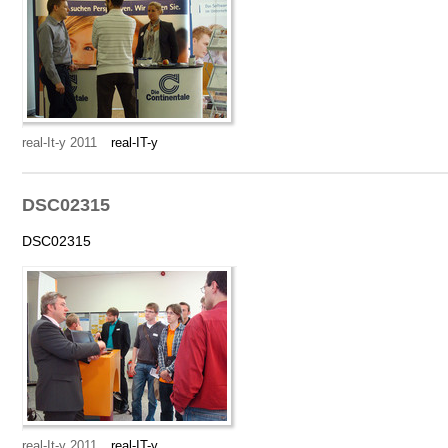
real-It-y 2011
real-IT-y
DSC02315
DSC02315
real-It-y 2011
real-IT-y