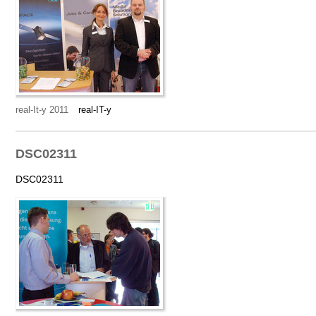
real-It-y 2011
real-IT-y
DSC02311
DSC02311