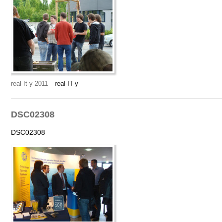
real-It-y 2011
real-IT-y
DSC02308
DSC02308